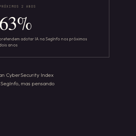
PRÓXIMOS 2 ANOS
63
%
pretendem adotar IA na SegInfo nos próximos
dois anos
ian CyberSecurity Index
m SegInfo, mas pensando