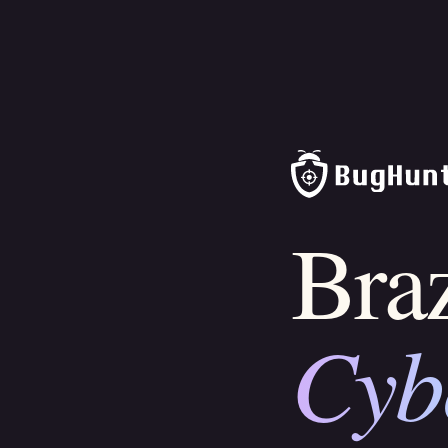
Braz
Cyb