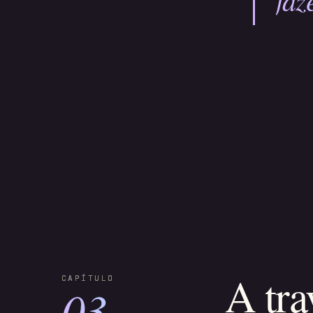
A tra
03