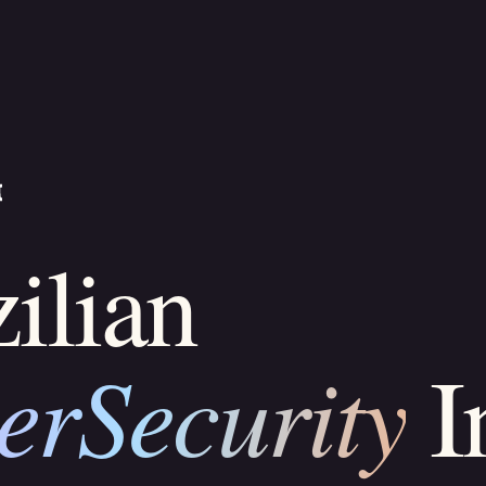
ilian
erSecurity
I