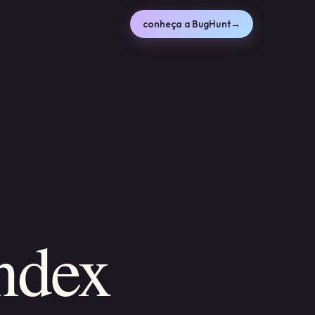
conheça a BugHunt
→
ndex