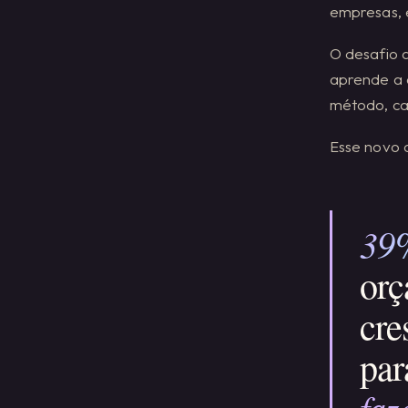
empresas, e
O desafio a
aprende a 
método, ca
Esse novo 
39
orç
cre
par
faz