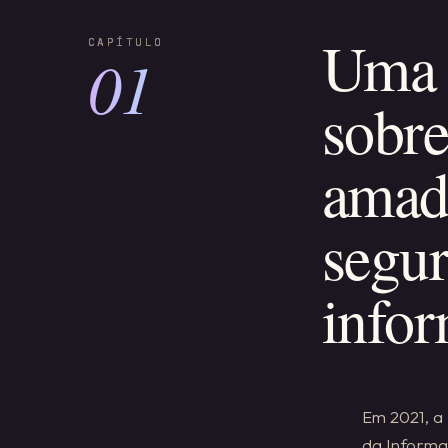
Uma s
01
sobre
amad
segur
infor
Em 2021, a 
da Informa