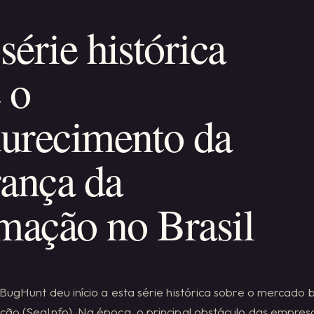
érie histórica
 o
urecimento da
ança da
mação no Brasil
BugHunt deu início a esta série histórica sobre o mercado 
ção (SegInfo). Na época, o principal obstáculo das empres