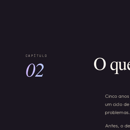
O qu
02
Cinco anos
um ciclo d
problemas.
Antes, o de