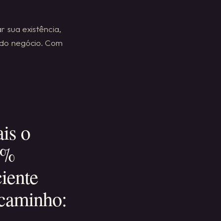
 sua existência,
 do negócio. Com
is o
7%
iente
 caminho: