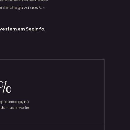
amente chegava aos C-
investem em SegInfo
.
%
ipal ameaça, no
o mais investiu